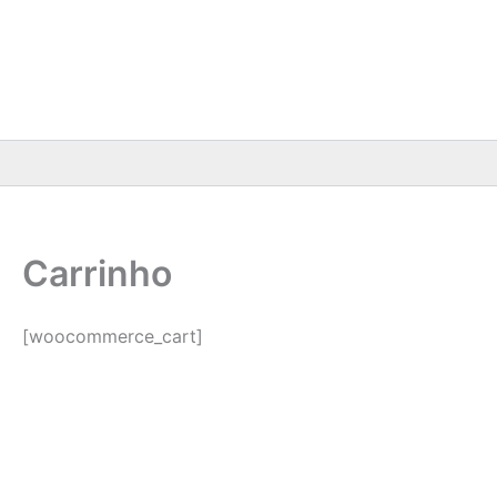
Ir
para
o
conteúdo
Carrinho
[woocommerce_cart]