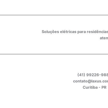
Soluções elétricas para residênci
aten
(41) 99226-98
contato@laxus.co
Curitiba - PR